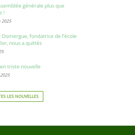
ssemblée générale plus que
e !
e 2025
Domergue, fondatrice de l’école
Flor, nous a quittés
25
en triste nouvelle
 2025
ES LES NOUVELLES