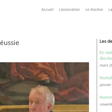
Accueil
L’association
Le diocèse
La
éussie
Les de
En vis
diocè
mars 2
Nostal
janvier
Nommé 
novemb