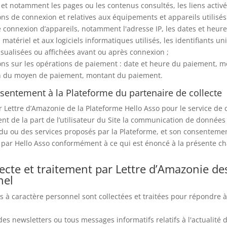
e et notamment les pages ou les contenus consultés, les liens activé
ons de connexion et relatives aux équipements et appareils utilisés
connexion d’appareils, notamment l'adresse IP, les dates et heur
u matériel et aux logiciels informatiques utilisés, les identifiants 
isualisées ou affichées avant ou après connexion ;
ons sur les opérations de paiement : date et heure du paiement, m
on du moyen de paiement, montant du paiement.
nsentement à la Plateforme du partenaire de collecte
r Lettre d’Amazonie de la Plateforme Hello Asso pour le service de
t de la part de l’utilisateur du Site la communication de données 
 du ou des services proposés par la Plateforme, et son consentement
i par Hello Asso conformément à ce qui est énoncé à la présente char
lecte et traitement par Lettre d’Amazonie d
nel
 à caractère personnel sont collectées et traitées pour répondre à
des newsletters ou tous messages informatifs relatifs à l'actualité d