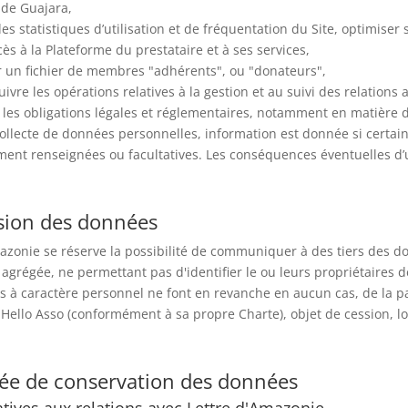
 de Guajara,
des statistiques d’utilisation et de fréquentation du Site, optimise
cès à la Plateforme du prestataire et à ses services,
r un fichier de membres "adhérents", ou "donateurs",
uivre les opérations relatives à la gestion et au suivi des relations 
 les obligations légales et réglementaires, notamment en matière d
collecte de données personnelles, information est donnée si certai
ment renseignées ou facultatives. Les conséquences éventuelles d
sion des données
azonie se réserve la possibilité de communiquer à des tiers des 
agrégée, ne permettant pas d'identifier le ou leurs propriétaires 
 à caractère personnel ne font en revanche en aucun cas, de la p
 Hello Asso (conformément à sa propre Charte), objet de cession, 
ée de conservation des données
atives aux relations avec Lettre d'Amazonie