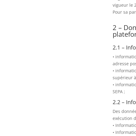
vigueur le 
Pour sa par
2 – Don
platefo
2.1 – In
• informati
adresse pos
• informati
supérieur à 
• informati
SEPA ;
2.2 – In
Des données
exécution d
• Informati
• Informati