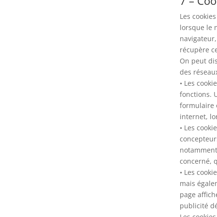
7 – Coo
Les cookies 
lorsque le 
navigateur,
récupère ce 
On peut dis
des réseaux
• Les cookie
fonctions. 
formulaire 
internet, l
• Les cooki
concepteurs
notamment ê
concerné, q
• Les cooki
mais égalem
page affich
publicité d
Les cookies