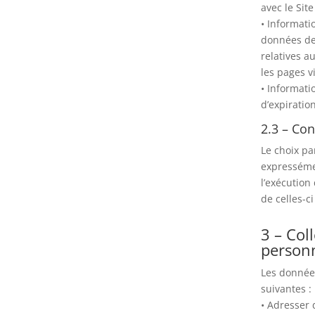
avec le Sit
• Informati
données de 
relatives a
les pages v
• Informati
d’expirati
2.3 – Co
Le choix pa
expressémen
l’exécution
de celles-c
3 – Col
person
Les données
suivantes :
• Adresser 