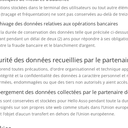
tions stockées dans le terminal des utilisateurs ou tout autre élémen
s (traçage et fréquentation) ne sont pas conservées au-delà de treiz
chivage des données relatives aux opérations bancaires
e la durée de conservation des données telle que précisée ci-dessu
vant pendant un délai de deux (2) ans pour répondre à ses obligat
ntre la fraude bancaire et le blanchiment d’argent.
urité des données recueillies par le partenai
prend toutes précautions, d'ordre organisationnel et technique ap
’intégrité et la confidentialité des données à caractère personnel 
ormées, endommagées ou que des tiers non autorisés y aient accès
bergement des données collectées par le partenaire d
 sont conservées et stockées pour Hello Asso pendant toute la dur
signés sur son propres site web comme situés dans l’Union europé
nt l’objet d’aucun transfert en dehors de l’Union européenne.