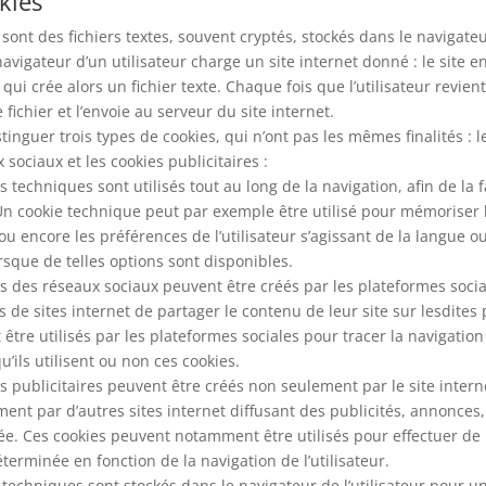
kies
sont des fichiers textes, souvent cryptés, stockés dans le navigateur 
navigateur d’un utilisateur charge un site internet donné : le site 
 qui crée alors un fichier texte. Chaque fois que l’utilisateur revien
fichier et l’envoie au serveur du site internet.
tinguer trois types de cookies, qui n’ont pas les mêmes finalités : l
 sociaux et les cookies publicitaires :
s techniques sont utilisés tout au long de la navigation, afin de la f
Un cookie technique peut par exemple être utilisé pour mémoriser
ou encore les préférences de l’utilisateur s’agissant de la langue ou
orsque de telles options sont disponibles.
es des réseaux sociaux peuvent être créés par les plateformes soci
 de sites internet de partager le contenu de leur site sur lesdites
tre utilisés par les plateformes sociales pour tracer la navigation 
u’ils utilisent ou non ces cookies.
es publicitaires peuvent être créés non seulement par le site interne
ent par d’autres sites internet diffusant des publicités, annonces
ée. Ces cookies peuvent notamment être utilisés pour effectuer de la
éterminée en fonction de la navigation de l’utilisateur.
 techniques sont stockés dans le navigateur de l’utilisateur pour un