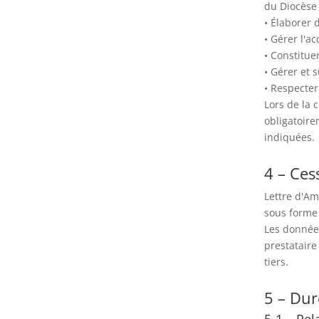
du Diocèse
• Élaborer 
• Gérer l'ac
• Constitue
• Gérer et s
• Respecter
Lors de la 
obligatoire
indiquées.
4 – Ces
Lettre d'Am
sous forme 
Les données
prestataire
tiers.
5 – Dur
5-1 – Rel