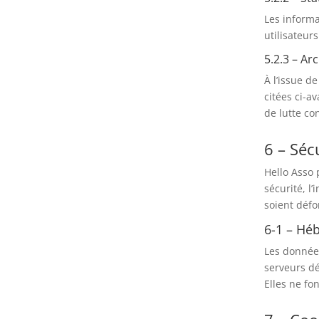
Les informa
utilisateur
5.2.3 – Ar
À l’issue d
citées ci-a
de lutte co
6 – Séc
Hello Asso 
sécurité, l
soient déf
6-1 – Hé
Les données
serveurs dé
Elles ne fo