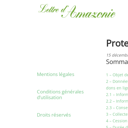
Prot
15 décemb
Somma
Mentions légales
1 – Objet d
2 – Données
dons en lig
Conditions générales
2.1 – Info
d’utilisation
2.2 – Info
2.3 – Conse
Droits réservés
3 – Collect
4 – Cessio
5 – Durée 