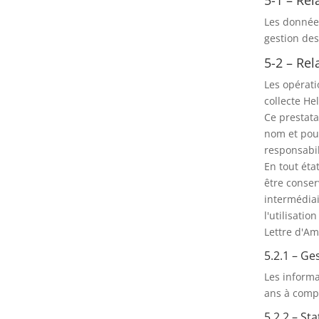
Les données
gestion des
5-2 – Re
Les opérati
collecte He
Ce prestata
nom et pour
responsabil
En tout éta
être conser
intermédiai
l'utilisatio
Lettre d'Am
5.2.1 – Ge
Les informa
ans à compt
5.2.2 – St